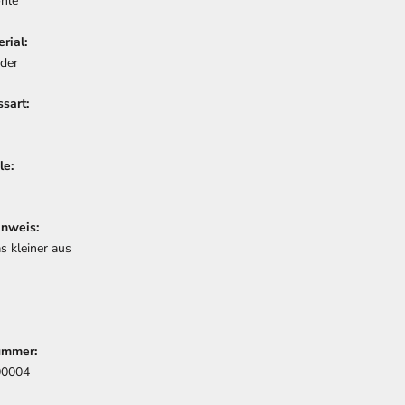
hle
rial:
eder
sart:
le:
nweis:
as kleiner aus
ummer:
00004