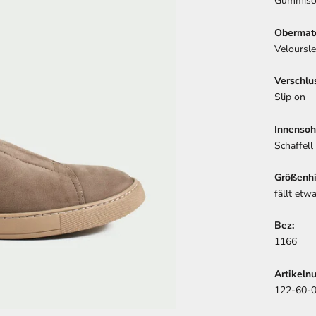
Gummiso
Obermate
Veloursl
Verschlus
Slip on
Innensoh
Schaffell
Größenhi
fällt etw
Bez:
1166
Artikeln
122-60-