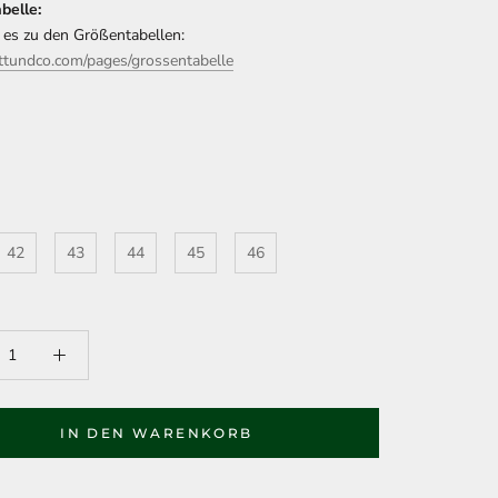
belle:
 es zu den Größentabellen:
ottundco.com/pages/grossentabelle
42
43
44
45
46
IN DEN WARENKORB