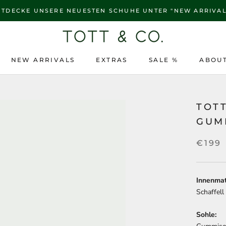
NTDECKE UNSERE NEUESTEN SCHUHE UNTER "NEW ARRIVAL
NEW ARRIVALS
EXTRAS
SALE %
ABOUT
NEW ARRIVALS
SALE %
ABOUT
TOTT
GUM
€199
Innenmat
Schaffell
Sohle: