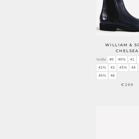
WILLIAM & S
CHELSEA
Größe
40
40½
41
42½
43
43½
44
45½
46
€269