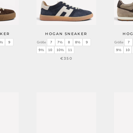
AKER
HOGAN SNEAKER
HOG
8½
9
Größe
7
7½
8
8½
9
Größe
7
9½
10
10½
11
9½
10
€350