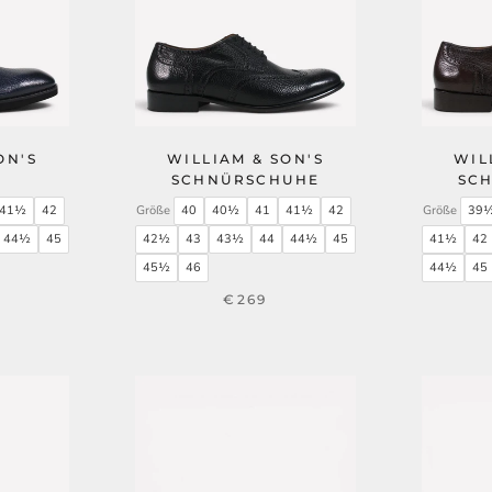
ON'S
WILLIAM & SON'S
WIL
SCHNÜRSCHUHE
SC
41½
42
Größe
40
40½
41
41½
42
Größe
39
44½
45
42½
43
43½
44
44½
45
41½
42
45½
46
44½
45
€269