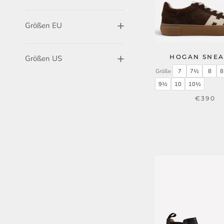
Größen EU
HOGAN SNE
Größen US
Größe
7
7½
8
9½
10
10½
€390