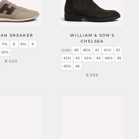
AN SNEAKER
WILLIAM & SON'S
CHELSEA
7½
8
8½
9
Größe
40
40½
41
41½
42
10½
42½
43
43½
44
44½
45
€420
45½
46
€269