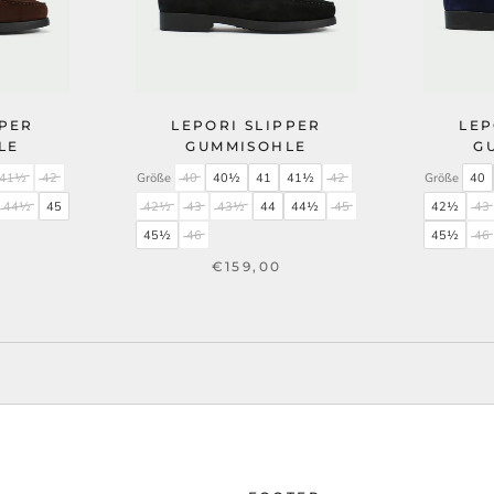
PPER
LEPORI SLIPPER
LEP
LE
GUMMISOHLE
G
41½
42
Größe
40
40½
41
41½
42
Größe
40
44½
45
42½
43
43½
44
44½
45
42½
43
45½
46
45½
46
€159,00