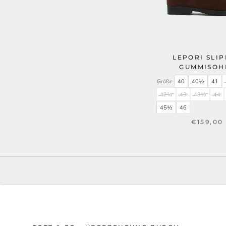
LEPORI SLI
GUMMISOH
Größe
40
40½
41
42½
43
43½
44
45½
46
€159,00