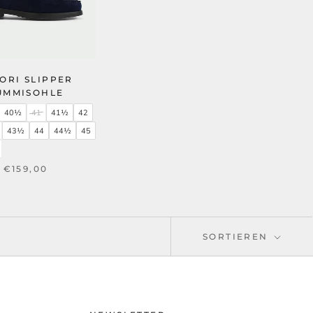
ORI SLIPPER
UMMISOHLE
40½
41
41½
42
43½
44
44½
45
€159,00
SORTIEREN