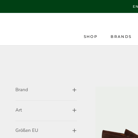
Direkt
E
zum
Inhalt
SHOP
BRANDS
Brand
Art
Größen EU