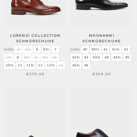
LORENZI COLLECTION
MAGNANNI
SCHNÜRSCHUHE
SCHNÜRSCHUHE
Größe
5
5½
6
6½
7
Größe
40
40½
41
41½
42
7½
8
8½
9
9½
10
42½
43
43½
44
44½
45
10½
11
11½
12
12½
13
45½
46
€279,00
€369,00