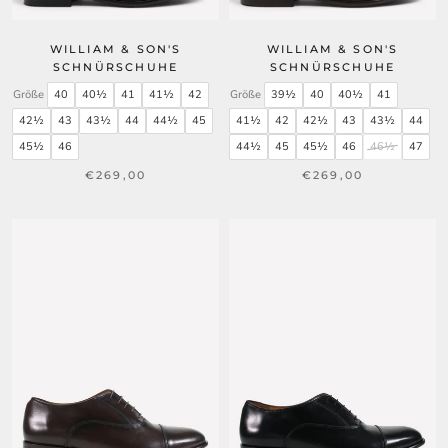
WILLIAM & SON'S
WILLIAM & SON'S
SCHNÜRSCHUHE
SCHNÜRSCHUHE
Größe
40
40½
41
41½
42
Größe
39½
40
40½
41
42½
43
43½
44
44½
45
41½
42
42½
43
43½
44
45½
46
44½
45
45½
46
46½
47
€269,00
€269,00