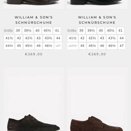
WILLIAM & SON'S
WILLIAM & SON'S
SCHNÜRSCHUHE
SCHNÜRSCHUHE
Größe
39
39½
40
40½
41
Größe
39
39½
40
40½
41
41½
42
42½
43
43½
44
41½
42
42½
43
43½
44
44½
45
45½
46
46½
47
44½
45
45½
46
46½
47
€269,00
€269,00