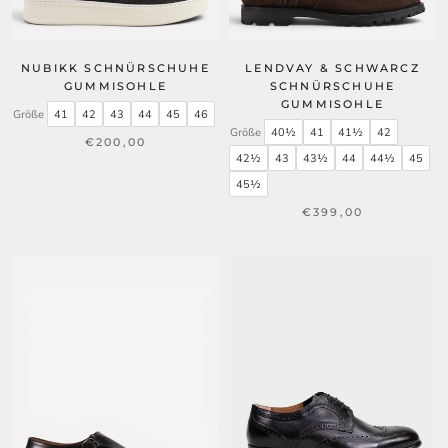
NUBIKK SCHNÜRSCHUHE
LENDVAY & SCHWARCZ
GUMMISOHLE
SCHNÜRSCHUHE
GUMMISOHLE
Größe
41
42
43
44
45
46
Größe
40½
41
41½
42
€200,00
42½
43
43½
44
44½
45
45½
€399,00