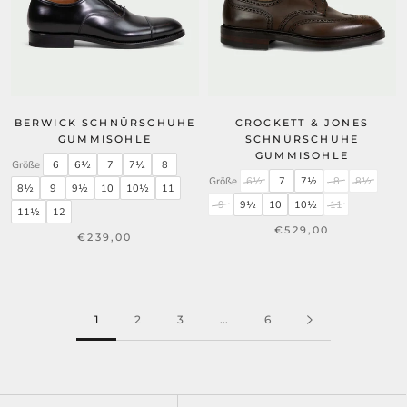
BERWICK SCHNÜRSCHUHE
CROCKETT & JONES
GUMMISOHLE
SCHNÜRSCHUHE
GUMMISOHLE
Größe
6
6½
7
7½
8
Größe
6½
7
7½
8
8½
8½
9
9½
10
10½
11
9
9½
10
10½
11
11½
12
€529,00
€239,00
1
2
3
...
6