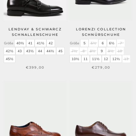
LENDVAY & SCHWARCZ
LORENZI COLLECTION
SCHNALLENSCHUHE
SCHNÜRSCHUHE
Größe
40½
41
41½
42
Größe
5
5½
6
6½
7
42½
43
43½
44
44½
45
7½
8
8½
9
9½
10
45½
10½
11
11½
12
12½
13
€399,00
€279,00