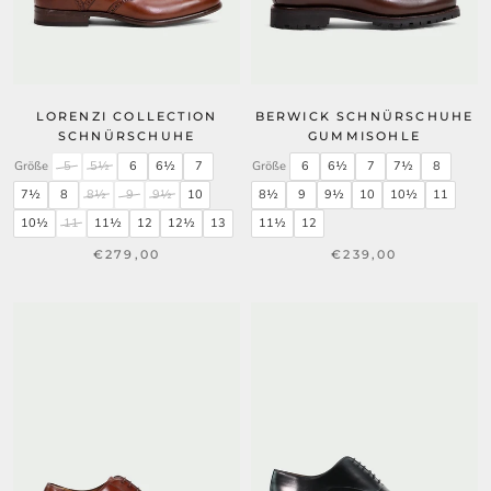
LORENZI COLLECTION
BERWICK SCHNÜRSCHUHE
SCHNÜRSCHUHE
GUMMISOHLE
Größe
5
5½
6
6½
7
Größe
6
6½
7
7½
8
7½
8
8½
9
9½
10
8½
9
9½
10
10½
11
10½
11
11½
12
12½
13
11½
12
€279,00
€239,00