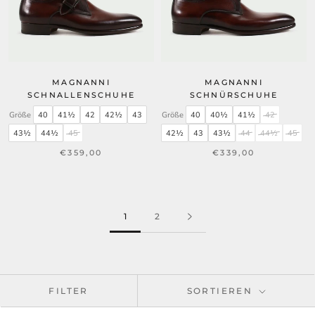
MAGNANNI
MAGNANNI
SCHNALLENSCHUHE
SCHNÜRSCHUHE
Größe
40
41½
42
42½
43
Größe
40
40½
41½
42
43½
44½
45
42½
43
43½
44
44½
45
€359,00
€339,00
1
2
FILTER
SORTIEREN