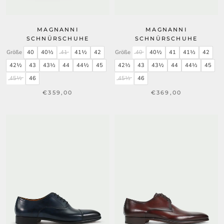
MAGNANNI
MAGNANNI
SCHNÜRSCHUHE
SCHNÜRSCHUHE
Größe
40
40½
41
41½
42
Größe
40
40½
41
41½
42
42½
43
43½
44
44½
45
42½
43
43½
44
44½
45
45½
46
45½
46
€359,00
€369,00