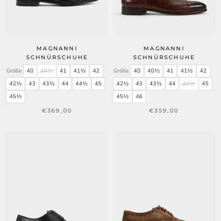
MAGNANNI
MAGNANNI
SCHNÜRSCHUHE
SCHNÜRSCHUHE
Größe
40
40½
41
41½
42
Größe
40
40½
41
41½
42
42½
43
43½
44
44½
45
42½
43
43½
44
44½
45
45½
45½
46
€369,00
€359,00