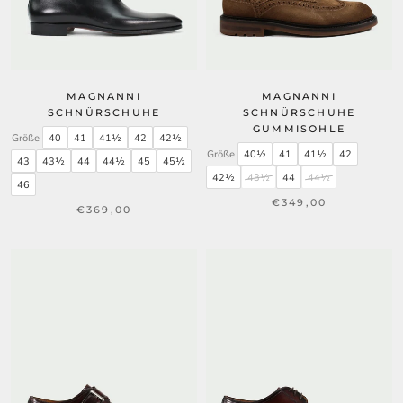
MAGNANNI
MAGNANNI
SCHNÜRSCHUHE
SCHNÜRSCHUHE
GUMMISOHLE
Größe
40
41
41½
42
42½
Größe
40½
41
41½
42
43
43½
44
44½
45
45½
42½
43½
44
44½
46
€349,00
€369,00