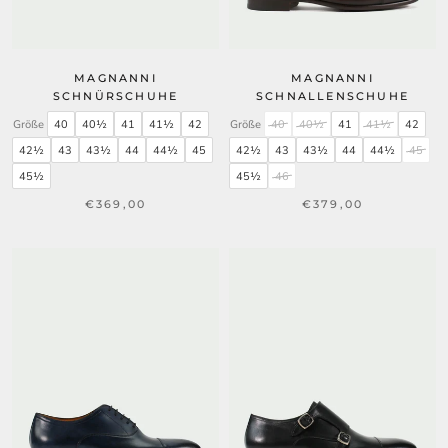
MAGNANNI
MAGNANNI
SCHNÜRSCHUHE
SCHNALLENSCHUHE
Größe
40
40½
41
41½
42
Größe
40
40½
41
41½
42
42½
43
43½
44
44½
45
42½
43
43½
44
44½
45
45½
45½
46
€369,00
€379,00