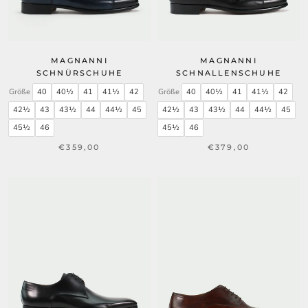
MAGNANNI
MAGNANNI
SCHNÜRSCHUHE
SCHNALLENSCHUHE
Größe
40
40½
41
41½
42
Größe
40
40½
41
41½
42
42½
43
43½
44
44½
45
42½
43
43½
44
44½
45
45½
46
45½
46
€359,00
€379,00