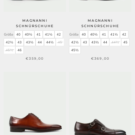
MAGNANNI
MAGNANNI
SCHNÜRSCHUHE
SCHNÜRSCHUHE
Größe
40
40½
41
41½
42
Größe
40
40½
41
41½
42
42½
43
43½
44
44½
45
42½
43
43½
44
44½
45
45½
46
45½
€359,00
€369,00