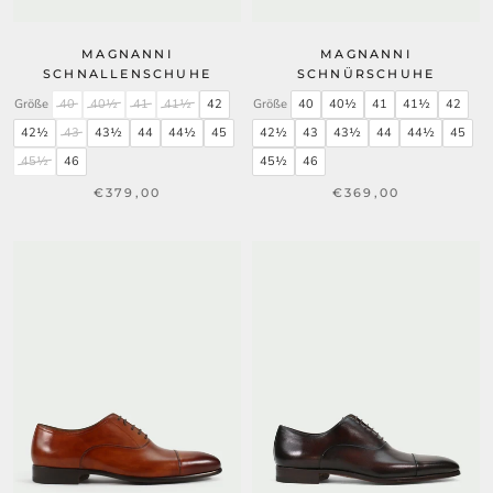
MAGNANNI
MAGNANNI
SCHNALLENSCHUHE
SCHNÜRSCHUHE
Größe
40
40½
41
41½
42
Größe
40
40½
41
41½
42
42½
43
43½
44
44½
45
42½
43
43½
44
44½
45
45½
46
45½
46
€379,00
€369,00