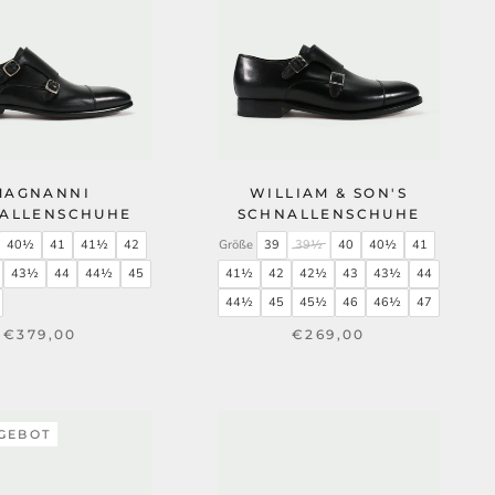
MAGNANNI
WILLIAM & SON'S
ALLENSCHUHE
SCHNALLENSCHUHE
40½
41
41½
42
Größe
39
39½
40
40½
41
43½
44
44½
45
41½
42
42½
43
43½
44
44½
45
45½
46
46½
47
€379,00
€269,00
GEBOT