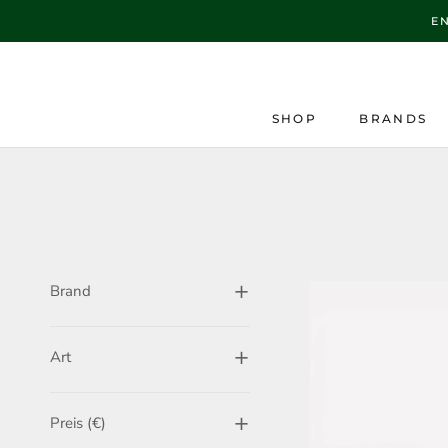
Direkt
E
zum
Inhalt
SHOP
BRANDS
Brand
Art
Preis (€)