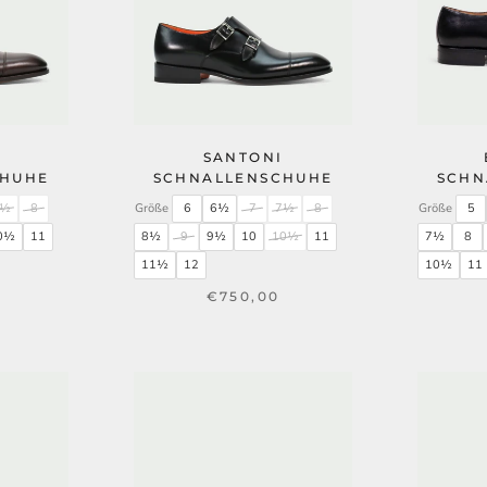
SANTONI
CHUHE
SCHNALLENSCHUHE
SCHN
7½
8
Größe
6
6½
7
7½
8
Größe
5
0½
11
8½
9
9½
10
10½
11
7½
8
11½
12
10½
11
€750,00