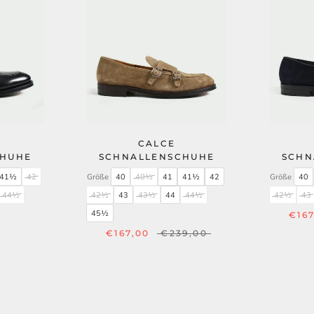
CALCE
CHUHE
SCHNALLENSCHUHE
SCHN
41½
42
Größe
40
40½
41
41½
42
Größe
40
44½
42½
43
43½
44
44½
42½
43
45½
€167
€167,00
€239,00