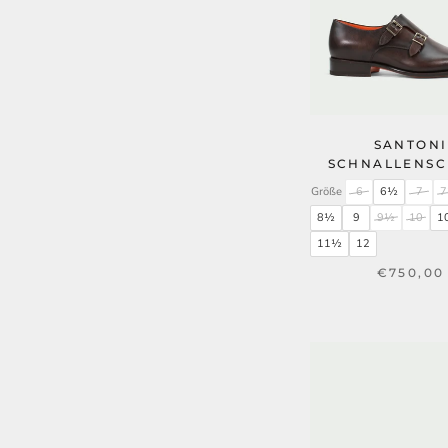
SANTONI
SCHNALLENS
Größe
6
6½
7
8½
9
9½
10
1
11½
12
€750,00