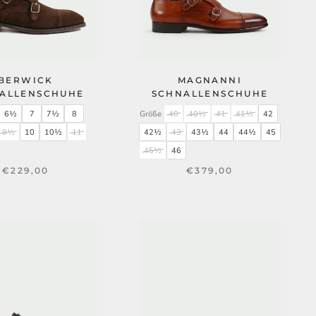
BERWICK
MAGNANNI
ALLENSCHUHE
SCHNALLENSCHUHE
6½
7
7½
8
Größe
40
40½
41
41½
42
9½
10
10½
11
42½
43
43½
44
44½
45
45½
46
€229,00
€379,00