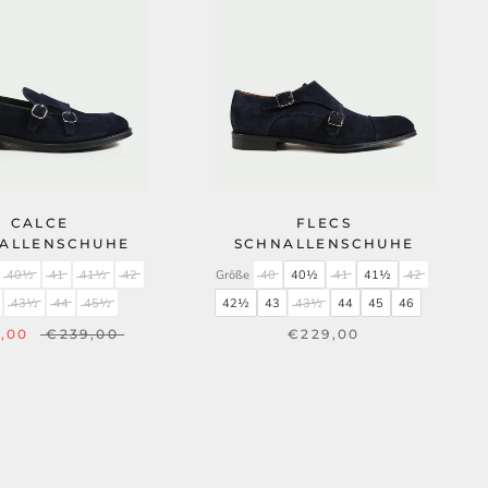
CALCE
FLECS
ALLENSCHUHE
SCHNALLENSCHUHE
40½
41
41½
42
Größe
40
40½
41
41½
42
43½
44
45½
42½
43
43½
44
45
46
,00
€239,00
€229,00