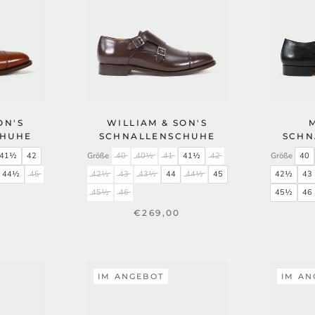
ON'S
WILLIAM & SON'S
CHUHE
SCHNALLENSCHUHE
SCHN
41½
42
Größe
40
40½
41
41½
42
Größe
40
44½
45
42½
43
43½
44
44½
45
42½
43
45½
46
45½
46
€269,00
IM ANGEBOT
IM AN