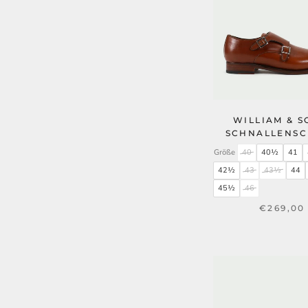
WILLIAM & S
SCHNALLENS
Größe
40
40½
41
42½
43
43½
44
45½
46
€269,00