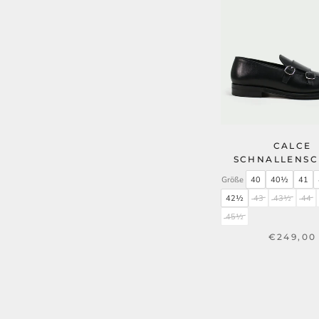
CALCE
SCHNALLENS
Größe
40
40½
41
42½
43
43½
44
45½
€249,00