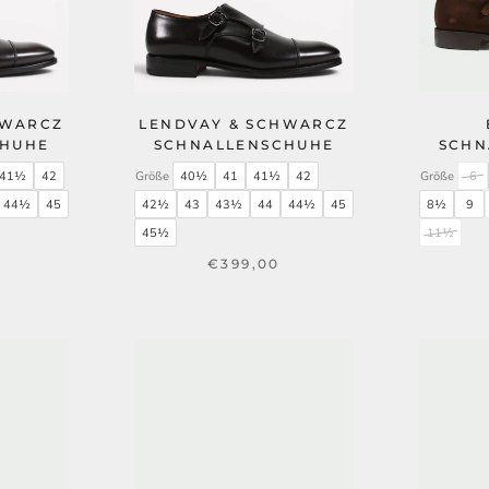
HWARCZ
LENDVAY & SCHWARCZ
CHUHE
SCHNALLENSCHUHE
SCHN
41½
42
Größe
40½
41
41½
42
Größe
6
44½
45
42½
43
43½
44
44½
45
8½
9
45½
11½
€399,00