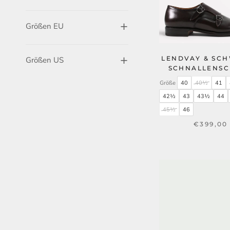
Größen EU
LENDVAY & SC
Größen US
SCHNALLENS
Größe
40
40½
41
42½
43
43½
44
45½
46
€399,00