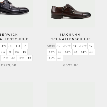
BERWICK
MAGNANNI
ALLENSCHUHE
SCHNALLENSCHUHE
5½
6
6½
7
Größe
40
40½
41
41½
42
8½
9
9½
10
42½
43
43½
44
44½
45
11½
12
12½
13
45½
46
€229,00
€379,00