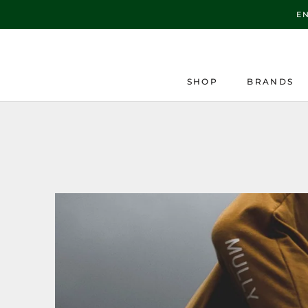
Direkt
E
zum
Inhalt
SHOP
BRANDS